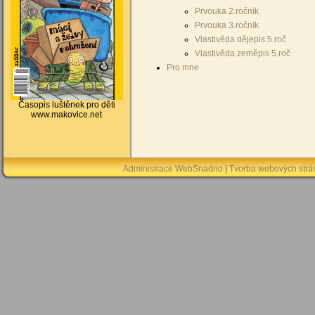
Prvouka 2.ročník
Prvouka 3.ročník
Vlastivěda dějepis 5.roč
Vlastivěda zeměpis 5.roč
Pro mne
Časopis luštěnek pro děti
www.makovice.net
Administrace WebSnadno
|
Tvorba webových str