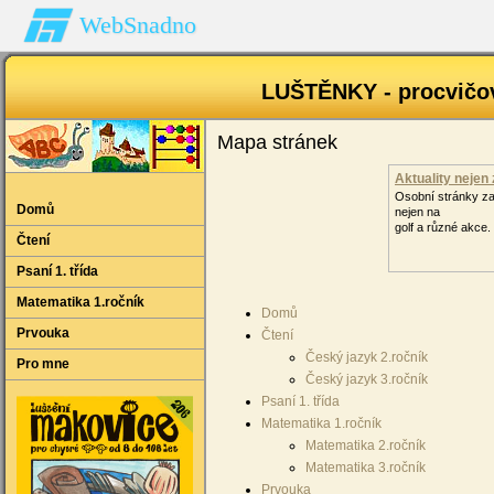
WebSnadno
LUŠTĚNKY - procvičov
Mapa stránek
Aktuality nejen 
Osobní stránky z
Domů
nejen na
golf a různé akce.
Čtení
Psaní 1. třída
Matematika 1.ročník
Domů
Prvouka
Čtení
Český jazyk 2.ročník
Pro mne
Český jazyk 3.ročník
Psaní 1. třída
Matematika 1.ročník
Matematika 2.ročník
Matematika 3.ročník
Prvouka