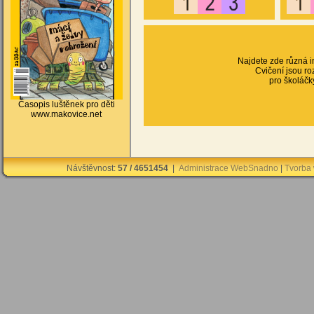
Najdete zde různá in
Cvičení jsou r
pro školáč
Časopis luštěnek pro děti
www.makovice.net
Návštěvnost:
57 / 4651454
|
Administrace WebSnadno
|
Tvorba