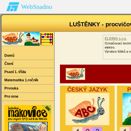
WebSnadno
LUŠTĚNKY - procvičov
ELDING s.r.o.
Označovací techn
elektro.
Výrobce štítků a 
Domů
Čtení
Psaní 1. třída
Matematika 1.ročník
Prvouka
ČESKÝ JAZYK
Pro mne