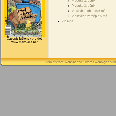
Prvouka 2.ročník
Prvouka 3.ročník
Vlastivěda dějepis 5.roč
Vlastivěda zeměpis 5.roč
Pro mne
Časopis luštěnek pro děti
www.makovice.net
Administrace WebSnadno
|
Tvorba webových str