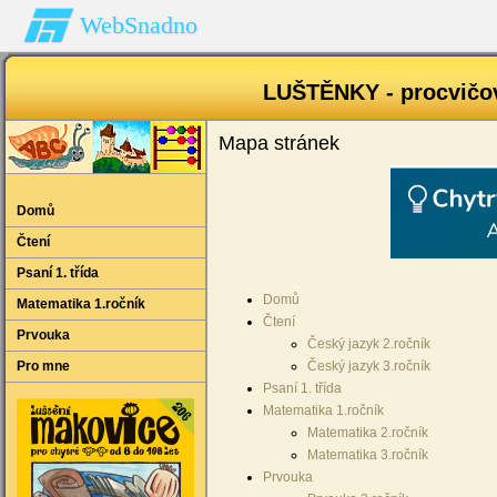
WebSnadno
LUŠTĚNKY - procvičov
Mapa stránek
Domů
Čtení
Psaní 1. třída
Domů
Matematika 1.ročník
Čtení
Prvouka
Český jazyk 2.ročník
Pro mne
Český jazyk 3.ročník
Psaní 1. třída
Matematika 1.ročník
Matematika 2.ročník
Matematika 3.ročník
Prvouka