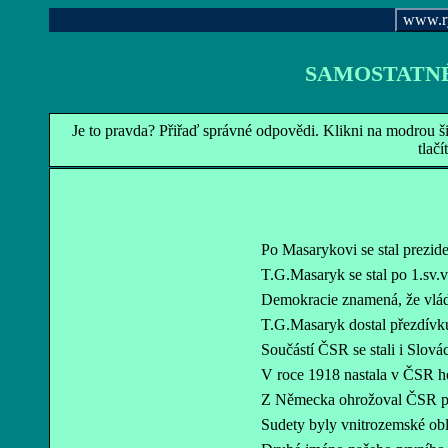
www.r
SAMOSTATN
Je to pravda? Přiřaď správné odpovědi. Klikni na modrou š
tla
Po Masarykovi se stal prezi
T.G.Masaryk se stal po 1.sv.v
Demokracie znamená, že vlá
T.G.Masaryk dostal přezdívku
Součástí ČSR se stali i Slovác
V roce 1918 nastala v ČSR h
Z Německa ohrožoval ČSR při
Sudety byly vnitrozemské obl