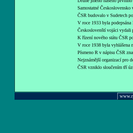
Druhé jméno našeho prvního p
Samostatné Československo vz
ČSR budovalo v Sudetech pod
V roce 1933 byla podepsána
Českoslovenští vojáci vydali
K řízení nového státu ČSR po
V roce 1938 byla vyhlášena 
Písmeno R v nápisu ČSR zn
Nejznámější organizací pro d
ČSR vzniklo sloučením tří úz
www.r