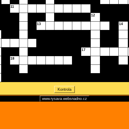
11
12
13
14
17
18
Kontrola
www.rysava.websnadno.cz