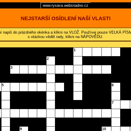
www.rysava.websnadno.cz
NEJSTARŠÍ OSÍDLENÍ NAŠÍ VLASTI
Řešení napiš do prázdného okénka a klikni na VLOŽ. Používej pouze VELKÁ 
s otázkou vědět rady, klikni na NÁPOVĚDU.
1
2
3
5
6
7
9
10