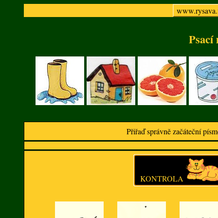
www.rysava.
Psací
Přiřaď správně začáteční p
KONTROLA