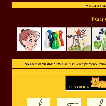
www.rysava.
Psací 
Na začátku vlastních jmen se píše velké písmeno. Př
KONTROLA