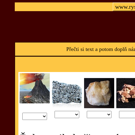
www.rys
Přečti si text a potom doplň 