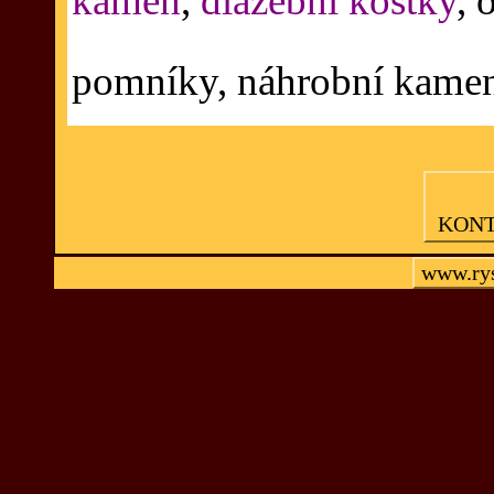
kámen
,
dlažební kostky
, 
pomníky, náhrobní kameny
KON
www.rys