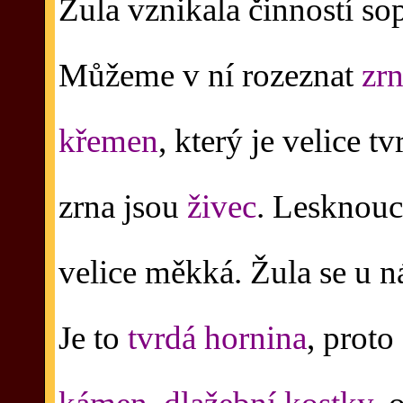
Žula vznikala činností sop
Můžeme v ní rozeznat
zrn
křemen
, který je velice 
zrna jsou
živec
. Lesknouc
velice měkká. Žula se u 
Je to
tvrdá hornina
, proto