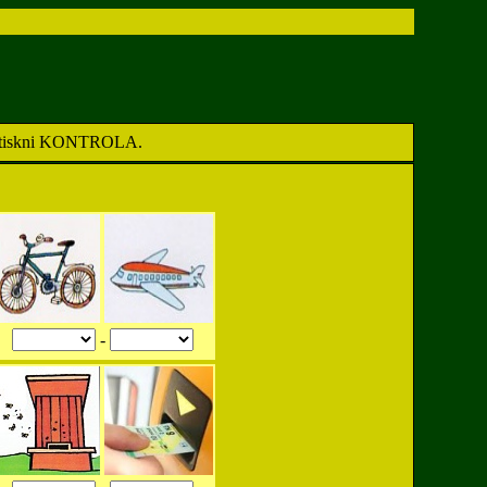
ak stiskni KONTROLA.
-