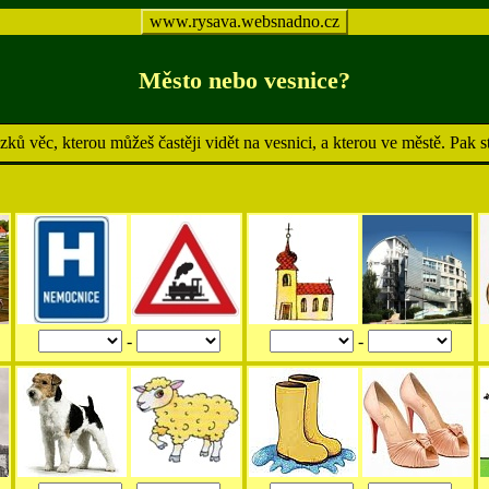
www.rysava.websnadno.cz
Město nebo vesnice?
ázků věc, kterou můžeš častěji vidět na vesnici, a kterou ve městě. P
-
-