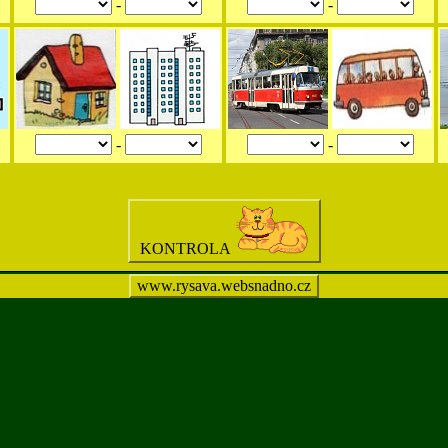
-
-
-
-
KONTROLA
www.rysava.websnadno.cz