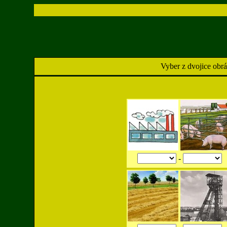
Vyber z dvojice obr
-