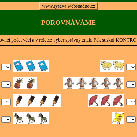
www.rysava.websnadno.cz
POROVNÁVÁME
ovnej počet věcí a v roletce vyber správný znak. Pak stiskni KONTR