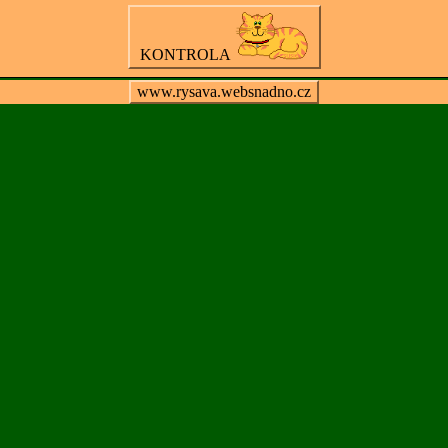
KONTROLA
www.rysava.websnadno.cz