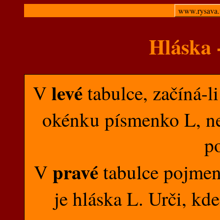
www.rysava.
Hláska 
levé
V
tabulce, začíná-l
okénku písmenko L, ne
p
pravé
V
tabulce pojmen
je hláska L. Urči, kd