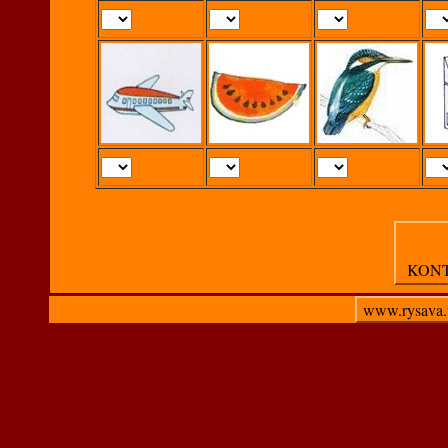
KON
www.rysava.