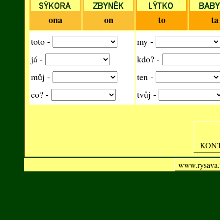
ona
on
to
ta
toto -
my -
já -
kdo? -
můj -
ten -
co? -
tvůj -
KON
www.rysava.