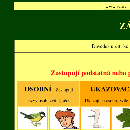
www.rysava.
Z
Dovedeš určit, ke
Zastupují podstatná nebo 
OSOBNÍ
UKAZOVAC
Zastupují
názvy osob, zvířat, věcí.
Ukazují na osobu, zvíře,